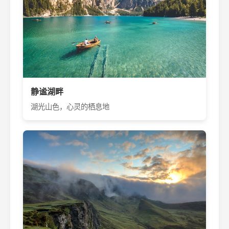
静谧湖畔
湖光山色，心灵的栖息地